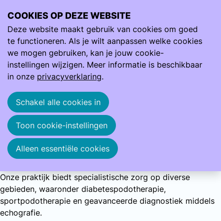
COOKIES OP DEZE WEBSITE
Ope
Zoeken
Deze website maakt gebruik van cookies om goed
men
Ben jij die enthousiaste podotherapeut die Friesland in
beweging zet?
te functioneren. Als je wilt aanpassen welke cookies
Ben jij die enthousiaste podotherapeut die Friesland in
we mogen gebruiken, kan je jouw cookie-
beweging zet?
instellingen wijzigen. Meer informatie is beschikbaar
in onze
privacyverklaring
.
Wordt jij onderdeel van ons hechte team bij Podotherapie
Friesland? Vacature voor 24 uur per week
Schakel alle cookies in
Over ons
Toon cookie-instellingen
Podotherapie Friesland is sinds 2012 een gevestigde
praktijk in Friesland. Als podotherapeuten onderzoeken en
Alleen essentiële cookies
behandelen we mensen met klachten aan het
bewegingsapparaat, waarbij de voeten centraal staan.
Onze praktijk biedt specialistische zorg op diverse
gebieden, waaronder diabetespodotherapie,
sportpodotherapie en geavanceerde diagnostiek middels
echografie.