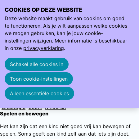
COOKIES OP DEZE WEBSITE
Ope
Zoeken
Deze website maakt gebruik van cookies om goed
men
te functioneren. Als je wilt aanpassen welke cookies
Podotherapie en kinderen
we mogen gebruiken, kan je jouw cookie-
instellingen wijzigen. Meer informatie is beschikbaar
Een kind moet vrij kunnen bewegen in elke
in onze
privacyverklaring
.
fase van de groei. Lekker spelen, rennen,
ravotten en sporten. Als dit niet het geval is
Schakel alle cookies in
dan kan een podotherapeut kijken wat er
aan de hand is en advies geven.
Toon cookie-instellingen
Alleen essentiële cookies
Snel naar:
Diabetes mellitus
Preventieve voetzorg
Reuma
Oncologie
Sport
Kinderen
Spelen en bewegen
Het kan zijn dat een kind niet goed vrij kan bewegen of
spelen. Soms geeft een kind zelf aan dat iets pijn doet.