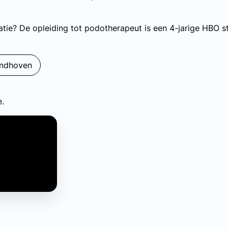
atie? De opleiding tot podotherapeut is een 4-jarige HBO s
indhoven
e.