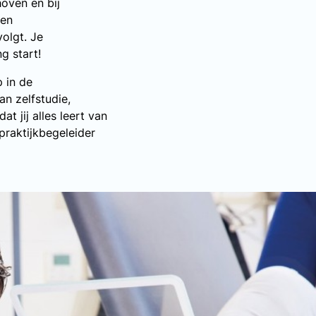
hoven en bij
een
volgt. Je
g start!
 in de
n zelfstudie,
t jij alles leert van
praktijkbegeleider