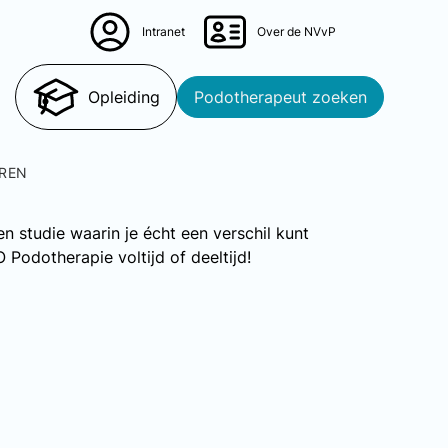
Intranet
Over de NVvP
Zoeken
Opleiding
Podotherapeut zoeken
REN
en studie waarin je écht een verschil kunt
Podotherapie voltijd of deeltijd!