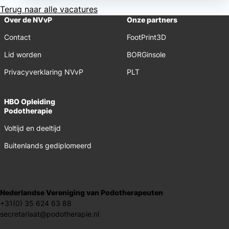
Terug naar alle vacatures
Over de NVvP
Onze partners
Contact
FootPrint3D
Lid worden
BORGinsole
Privacyverklaring NVvP
PLT
HBO Opleiding
Podotherapie
Voltijd en deeltijd
Buitenlands gediplomeerd
Nederlandse Vereniging van Podotherapeuten
+31(0) 35 624 63 88
secretariaat@podotherapie.nl