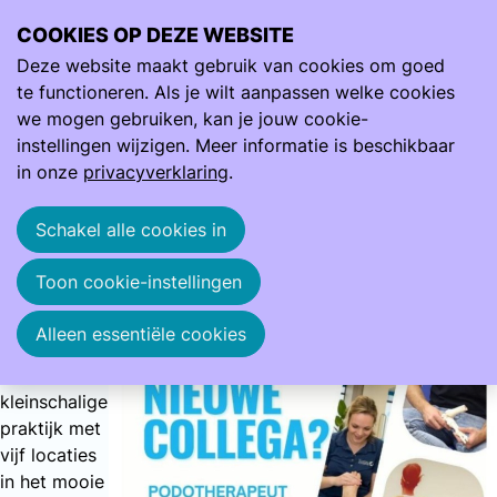
COOKIES OP DEZE WEBSITE
Ope
Zoeken
Deze website maakt gebruik van cookies om goed
men
Word jij onze nieuwe collega?
Word jij onze nieuwe collega?
te functioneren. Als je wilt aanpassen welke cookies
we mogen gebruiken, kan je jouw cookie-
instellingen wijzigen. Meer informatie is beschikbaar
Podotherapie Restiau zoekt een
in onze
privacyverklaring
.
allround podotherapeut. Daarnaast bieden wij de
mogelijkheid om jezelf te specialiseren en/of hierin (door)
Schakel alle cookies in
te groeien.
Pas jij bij
ons?
Toon cookie-instellingen
Wil je
Alleen essentiële cookies
werken in
een
kleinschalige
praktijk met
vijf locaties
in het mooie