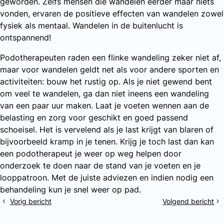
geworden. Zelfs mensen die wandelen eerder maar niets
vonden, ervaren de positieve effecten van wandelen zowel
fysiek als mentaal. Wandelen in de buitenlucht is
ontspannend!
Podotherapeuten raden een flinke wandeling zeker niet af,
maar voor wandelen geldt net als voor andere sporten en
activiteiten: bouw het rustig op. Als je niet gewend bent
om veel te wandelen, ga dan niet ineens een wandeling
van een paar uur maken. Laat je voeten wennen aan de
belasting en zorg voor geschikt en goed passend
schoeisel. Het is vervelend als je last krijgt van blaren of
bijvoorbeeld kramp in je tenen. Krijg je toch last dan kan
een podotherapeut je weer op weg helpen door
onderzoek te doen naar de stand van je voeten en je
looppatroon. Met de juiste adviezen en indien nodig een
behandeling kun je snel weer op pad.
Vorig bericht
Volgend bericht
Meer
Ontdek
kans
de