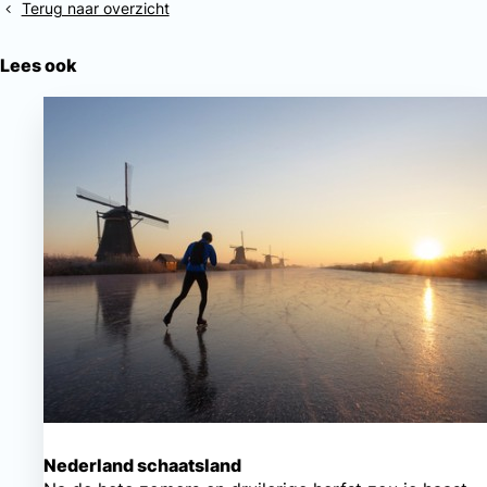
op
beweegzorg
Terug naar overzicht
voetproblemen
bij
Lees ook
diabetes
Nederland schaatsland