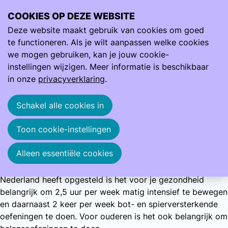
COOKIES OP DEZE WEBSITE
Ope
Zoeken
Deze website maakt gebruik van cookies om goed
men
Beweeg je fit
Beweeg je fit
te functioneren. Als je wilt aanpassen welke cookies
we mogen gebruiken, kan je jouw cookie-
instellingen wijzigen. Meer informatie is beschikbaar
Voldoende bewegen is belangrijk om gezond en fit te
in onze
privacyverklaring
.
blijven. Je verlaagt hiermee het risico op chronische
ziekten, zoals diabetes, hart- en vaatziekten, depressieve
Schakel alle cookies in
symptomen en botbreuken bij ouderen. Maar wat is
voldoende?
Toon cookie-instellingen
Moet je hardlopen of is wandelen ook goed? Is alleen
intensief sporten gezond of een yogales ook?
Alleen essentiële cookies
Eigenlijk is het allemaal goed. Volgens de beweegrichtlijn
voor volwassenen en ouderen die de Gezondheidsraad in
Nederland heeft opgesteld is het voor je gezondheid
belangrijk om 2,5 uur per week matig intensief te bewegen
en daarnaast 2 keer per week bot- en spierversterkende
oefeningen te doen. Voor ouderen is het ook belangrijk om