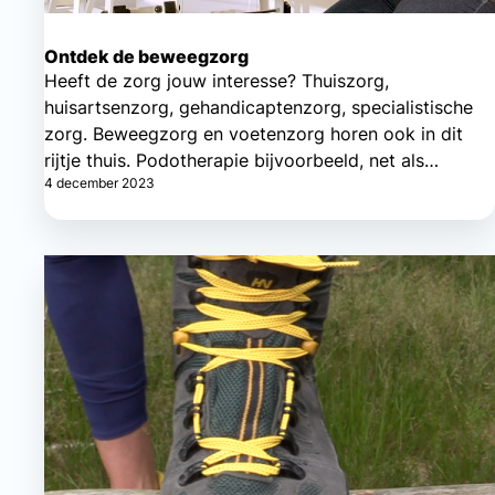
Ontdek de beweegzorg
Heeft de zorg jouw interesse? Thuiszorg,
huisartsenzorg, gehandicaptenzorg, specialistische
zorg. Beweegzorg en voetenzorg horen ook in dit
rijtje thuis. Podotherapie bijvoorbeeld, net als
4 december 2023
fysiotherapie, logopedie en ergotherapie een
paramedisch beroep. Misschien niet waar je als
eerste aan denkt, maar zeker het ontdekken waard!