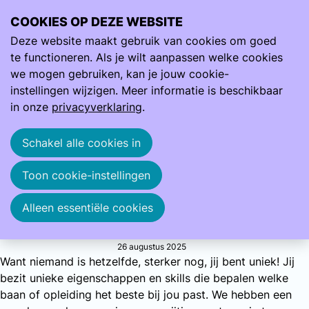
COOKIES OP DEZE WEBSITE
Ope
Zoeken
Deze website maakt gebruik van cookies om goed
men
Weet jij al wat je wilt worden? Ontdek eerst je skills...
te functioneren. Als je wilt aanpassen welke cookies
Opleiding
Weet jij al wat je wilt worden? Ontdek eerst je skills...
we mogen gebruiken, kan je jouw cookie-
instellingen wijzigen. Meer informatie is beschikbaar
in onze
privacyverklaring
.
Je hebt de vraag ‘weet jij al wat je later wilt worden?’ vast
al heel vaak gehoord. Stomme vraag, zeker als je geen
Schakel alle cookies in
idee hebt wat er allemaal kan en de keuze ook nog eens
reuze is. Enne, wat past jou? Waar word jij gelukkig van?
Toon cookie-instellingen
En misschien nog wel belangrijker, wat wil je vooral niet,
de wegstreep tactiek werkt doorgaans ook heel goed…
Alleen essentiële cookies
laten we starten met: welk type ben jij?
26 augustus 2025
Want niemand is hetzelfde, sterker nog, jij bent uniek! Jij
bezit unieke eigenschappen en skills die bepalen welke
baan of opleiding het beste bij jou past. We hebben een