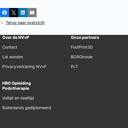
Deel
Facebook
X
LinkedIn
E-mail
dit
Terug naar overzicht
bericht
Over de NVvP
Onze partners
Contact
FootPrint3D
Lid worden
BORGinsole
Privacyverklaring NVvP
PLT
HBO Opleiding
Podotherapie
Voltijd en deeltijd
Buitenlands gediplomeerd